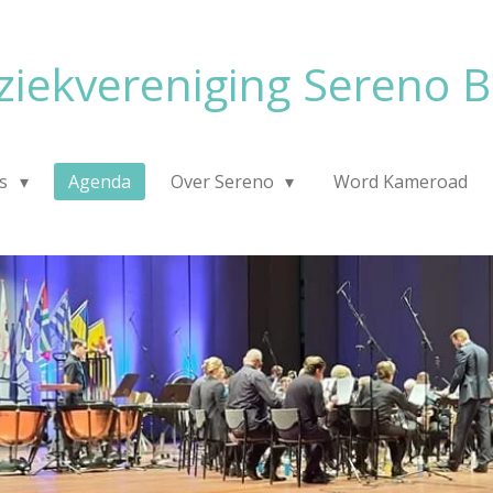
iekvereniging Sereno B
ws
Agenda
Over Sereno
Word Kameroad